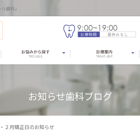
ール歯科」
9:00~19:00
診療時間
昼休みなし
お悩みから探す
診療案内
TROUBLE
TREATMENT
お知らせ歯科ブログ
月・２月矯正日のお知らせ