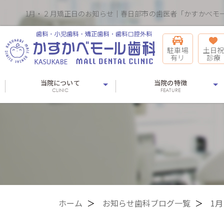
1月・２月矯正日のお知らせ｜春日部市の歯医者「かすかべモ
駐車場
土日祝
有リ
診療
当院について
当院の特徴
CLINIC
FEATURE
ホーム
お知らせ歯科ブログ一覧
1