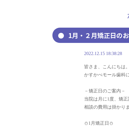
1月・２月矯正日の
2022.12.15 18:38:28
皆さま、こんにちは
かすかべモール歯科
－矯正日のご案内－
当院は月に1度、矯
相談の費用は掛かり
⛄1月矯正日⛄